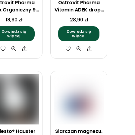
trovit Pharma
OstroVit Pharma
k Organiczny 90
Vitamin ADEK drops
tab.
30 ml
18,90
zł
28,90
zł
Dowiedz się
Dowiedz się
więcej
więcej
Share
Share
lesto® Hauster
Siarczan magnezu.