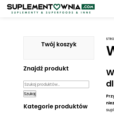
Skip
to
content
STR
Twój koszyk
W
Znajdź produkt
W
d
Szukaj:
Szukaj
Prz
nie
Kategorie produktów
sup