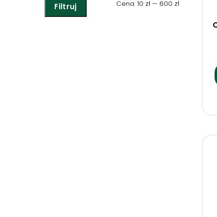
Cena
Cena
Cena:
10 zł
—
600 zł
Filtruj
min
max