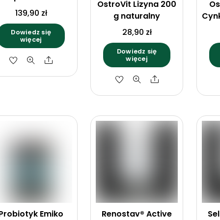
OstroVit Lizyna 200
Os
139,90
zł
g naturalny
Cyn
28,90
zł
Dowiedz się
więcej
Dowiedz się
więcej
Share
Share
Probiotyk Emiko
Renostav® Active
Sel