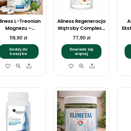
liness L-Treonian
Aliness Regeneracja
A
Magnezu –
Wątroby Complex x
Eks
wsparcie układu
90 Vege Caps
119,90
zł
77,90
zł
nerwowego i
koncentracji 60
Dodaj do
Dowiedz się
koszyka
więcej
tabletek
Share
Share