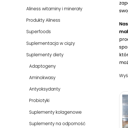
zap
Aliness witaminy i minerały
swo
Produkty Aliness
Nas
mak
Superfoods
pro
Suplementacja w ciąży
spo
któ
Suplementy diety
moż
Adaptogeny
Wyśw
Aminokwasy
Antyoksydanty
Probiotyki
Suplementy kolagenowe
Suplementy na odporność