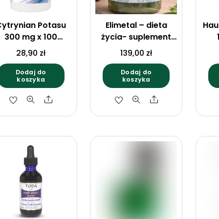
Cytrynian Potasu
Elimetal – dieta
Hau
300 mg x 100
życia- suplement
tabletek Aliness
diety – proszek –
28,90
zł
139,00
zł
171 g – usuwanie
metali ciężkich –
Dodaj do
Dodaj do
koszyka
koszyka
detoks
Share
Share