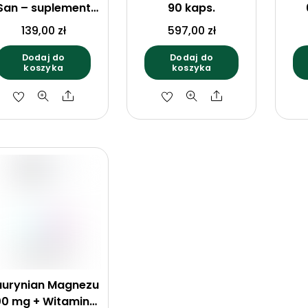
San – suplement
90 kaps.
diety 0,5 l
139,00
zł
597,00
zł
Dodaj do
Dodaj do
koszyka
koszyka
Share
Share
aurynian Magnezu
00 mg + Witamina