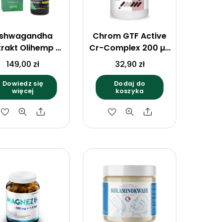
shwagandha
Chrom GTF Active
trakt Olihemp –
Cr-Complex 200 µg
Olejek 30 ml
x 100 tabletek vege
149,00
zł
32,90
zł
Aliness
Dowiedz się
Dodaj do
więcej
koszyka
Share
Share