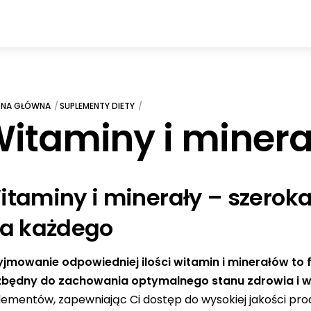
ONA GŁÓWNA
SUPLEMENTY DIETY
itaminy i minera
itaminy i minerały – szero
la każdego
yjmowanie odpowiedniej ilości witamin i minerałów to
zbędny do zachowania optymalnego stanu zdrowia i wi
lementów, zapewniając Ci dostęp do wysokiej jakości pr