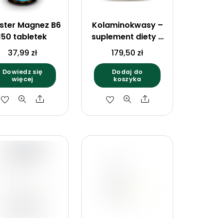
ster Magnez B6
Kolaminokwasy –
150 tabletek
suplement diety –
proszek – 303,2 g
37,99
zł
179,50
zł
Dowiedz się
Dodaj do
więcej
koszyka
Share
Share