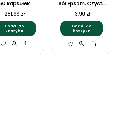
60 kapsułek
Sól Epsom. Czysty
1kg
281,99
zł
13,90
zł
Dodaj do
Dodaj do
koszyka
koszyka
Share
Share