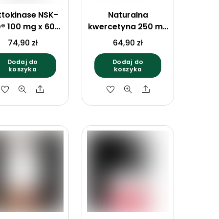
ttokinase NSK-
Naturalna
® 100 mg x 60
kwercetyna 250 mg
Vege Caps
x 100 vege kaps.
74,90
zł
64,90
zł
Dodaj do
Dodaj do
koszyka
koszyka
Share
Share