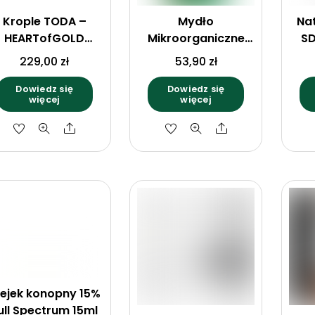
Krople TODA –
Mydło
Na
HEARTofGOLD
Mikroorganiczne
SD
ormula by TODA™
ZIELONE 300 ml – Z
229,00
zł
53,90
zł
młodym
jęczmieniem,
Dowiedz się
Dowiedz się
więcej
więcej
melasą i ziołami –
ProBiotics
Share
Share
lejek konopny 15%
ull Spectrum 15ml