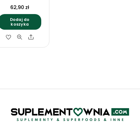
B6 (100 kaps)
62,90
zł
Aliness
Dodaj do
koszyka
Share