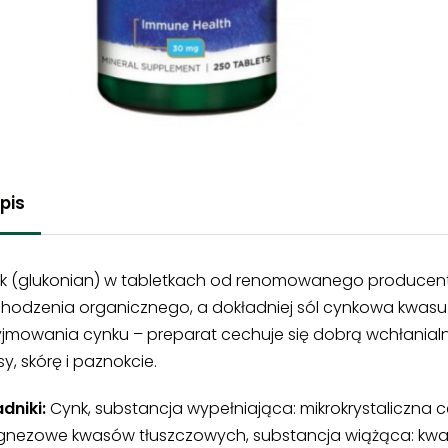
pis
k (glukonian) w tabletkach od renomowanego producent
hodzenia organicznego, a dokładniej sól cynkowa kwasu
yjmowania cynku – preparat cechuje się dobrą wchłania
y, skórę i paznokcie.
dniki:
Cynk, substancja wypełniająca: mikrokrystaliczna c
nezowe kwasów tłuszczowych, substancja wiążąca: kwas