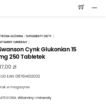
Men
STRONA GŁÓWNA
SUPLEMENTY DIETY
ITAMINY I MINERAŁY
Swanson Cynk Glukonian 15
mg 250 Tabletek
37,00
zł
KOD EAN: 087614012032
Brak w magazynie
KATEGORIA:
Witaminy i minerały