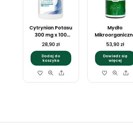
Cytrynian Potasu
Mydło
300 mg x 100
Mikroorganiczn
tabletek Aliness
ZIELONE 300 ml –
28,90
zł
53,90
zł
młodym
jęczmieniem,
Dodaj do
Dowiedz się
koszyka
więcej
melasą i ziołami
ProBiotics
Share
S