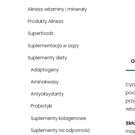
Aliness witaminy i minerały
Produkty Aliness
Superfoods
Suplementacja w ciąży
Suplementy diety
O
Adaptogeny
Aminokwasy
Cyn
poc
Antyoksydanty
prz
Probiotyki
włos
Suplementy kolagenowe
Skła
Suplementy na odporność
mag